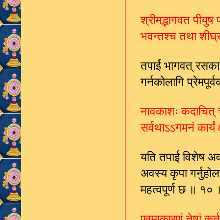
श्रीमद्भागवत पीयुष
भवन्तश्च तथा शीघ्र
तपार्ई भागवत् रसका
गर्नकोलागि प्रेमपूर
नावकाशः कदाचित् चे
सर्वथाऽऽगमनं कार्यं
यति तपार्ई विशेष अ
अवस्य कृपा गर्नुहो
महत्वपूर्ण छ ॥ १० 
एवमाकारणं तेषां कर्