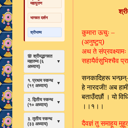
महापुराण
श्री
भागवत दर्शन
कुमारा ऊचुः
–
श्रीभाष्य
अनुष्टुप्)
(
अथ ते संप्रवक्ष्याम
🌸 श्रीमद्भागवत
सहायैर्वसुभिश्चैव प्
महात्म्य (६
▼
अध्याय)
सनकादिहरू भन्छन्
१. प्रथम स्कन्ध
▼
हे नारदजी! अब हामी
(१९ अध्याय)
बताउँदछौं । यो विधि
२. द्वितीय स्कन्ध
▼
।।१।।
(१० अध्याय)
३. तृतीय स्कन्ध
दैवज्ञं तु समाहूय मुहू
▼
(३३ अध्याय)