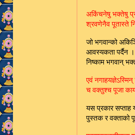
अकिंचनेषु भक्तेषु प्
श्रवणेनैव पूतास्ते 
जो भगवान्को अकिञ
आवस्यकता पर्दैन । 
निष्काम भगवान् भ
एवं नगाहयज्ञेऽस्मिन्
च वक्तुश्च पूजा का
यस प्रकार सप्ताह य
पुस्तक र वक्ताको प