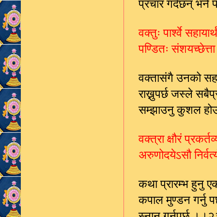
प्रचार गर्दछन् भन
वक्तुः पार्श्वे सहाया
पण्डितः संशयच्छेत
वक्तासंगै उनको सहा
राख्नुपर्छ जस्ले स
सम्झाउनु कुशल ह
वक्त्रा क्षौरं प्रकर्त
अरुणोदयेऽसौ निर्वर्
कथा प्रारम्भ हुनु 
कपाल मुण्डन गर्नु प
स्नान गर्नुपर्छ ।