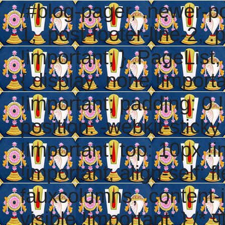
/#blog-pager, .newer-pos
1, .post-footer-line-2, .
!important; } .PageList,
{ display: none !importa
!important; padding: 0 !
position: -webkit-sticky
!important; top: 10px !i
!important; align-self: f
fauxcolumns, .content-i
visible !important; } /* पो