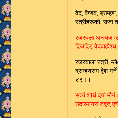
वेद
वैष्णव
ब्राम्हण
,
,
स्त्रीहरूको
राजा त
,
रजस्वला अन्त्यज म्
द्विजद्विड् वेदबाह्य
रजस्वाला स्त्री
म्ल
,
ब्राम्हणसंग द्वेश गर्
४९।।
सत्यं शौचं दयां मौन
उदारमानसं तद्वत् एव