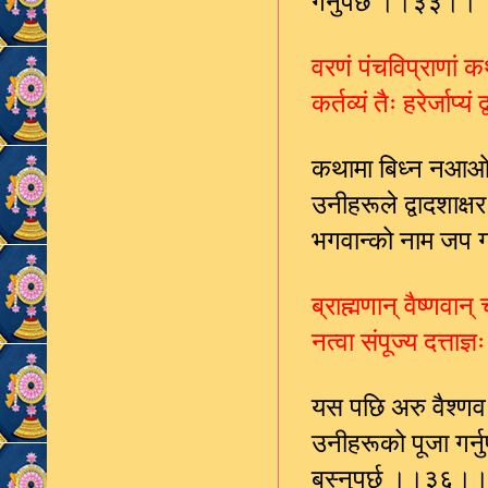
गर्नुपर्छ ।।३३।।
वरणं पंचविप्राणां क
कर्तव्यं तैः हरेर्जाप्
कथामा बिध्न नआओस भ
उनीहरूले द्वादशाक्षर
भगवान्को नाम जप ग
ब्राह्मणान् वैष्णवान
नत्वा संपूज्य दत्ता
यस पछि अरु वैश्णव
उनीहरूको पूजा गर्
बस्नुपर्छ ।।३६।