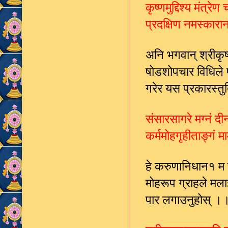
कृष्णमुद्दिश्य मंत्रे
प्रदक्षिण नमस्कारान
अनि भगवान् श्रीकृष्
षोडशोपचार विधिले पू
गरेर यस प्रकारस्त
संसारसागरे मग्नं दी
कर्ममोहगृहीताङ्गं म
हे करुणानिधान१ म स
मोहरूप ग्राहले म
पार लगाउनुहोस् 