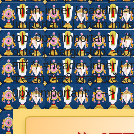
.main-inner { padding-t
!important; } .main-inn
top: 0px !important; } /* श
outer { margin-top: -60px
मार्ने */ #header-inner {
पोस्टको भित्री खाली ठाउँ 
0px !important; } --> }