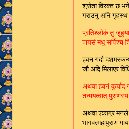
श्रोता विरक्त छ भन
गराउनु अनि गृहस्
प्रतिश्लोकं तु जुह
पायसं मधु सर्पिश्
हवन गर्दा दशमस्कन
जौ अदि मिलाएर विधिप
अथवा हवनं कुर्याद् 
तन्मयत्वात् पुराणस
अथवा एकाग्र मनले ग
भागवत्महापुराण गा