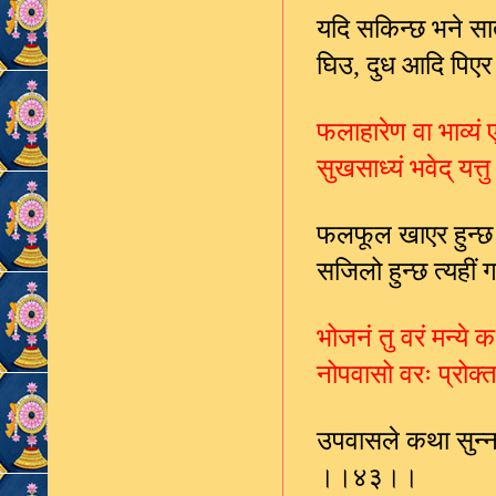
यदि सकिन्छ भने सात
घिउ
दुध आदि पिएर
,
फलाहारेण वा भाव्यं 
सुखसाध्यं भवेद् यत्
फलफूल खाएर हुन्छ 
सजिलो हुन्छ त्यहीं
भोजनं तु वरं मन्य
नोपवासो वरः प्रोक
उपवासले कथा सुन्नमा
।।४३।।