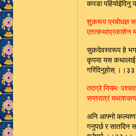
कपडा पहिर्याईदिनु प
शुकरूप प्रबोधज्ञ स
एतत्कथाप्रकाशेन म
सुकदेवस्वरूप हे भग
कृपया यस कथालाई प
गरिदिनुहोस् ।।३
तदग्रे नियमः पश्चात्
सप्तरात्रं यथाशक्त
अनि आफ्नो कल्याण
गनुपर्छ र सातदिन 