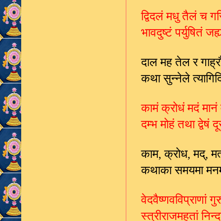
द्विदलं मधु तैलं च ग
भावदुष्टं पर्युषितं 
दाल मह तेल र गाह्
कथा सुन्नेले त्याग
कामं क्रोधं मदं मान
दम्भ मोहं तथा द्वेष
काम
क्रोध
मद्
मत
,
,
,
कथाका समयमा मनम
वेदवैष्णवविप्राणां ग
स्त्रीराजमहतां निन्