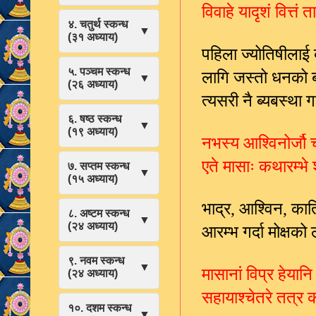
विवाहे यादृशं वित्तं
४. चतुर्थ स्कन्ध
▼
(३१ अध्याय)
पहिला ज्योतिषीलाई ब
लागि जस्तो धनको ब्
५. पञ्चम स्कन्ध
▼
(२६ अध्याय)
त्यसरी नै ब्यबस्था
६. षष्ठ स्कन्ध
▼
(१९ अध्याय)
नभस्य आश्विनोर्जौ च 
एते मासाः कथारम्भे 
७. सप्तम स्कन्ध
▼
(१५ अध्याय)
भाद्र
आश्विन
कार्
,
,
८. अष्टम स्कन्ध
▼
आरम्भ गर्दा मोक्ष
(२४ अध्याय)
९. नवम स्कन्ध
▼
मासानां विप्र हेयानि
(२४ अध्याय)
सहायाश्चेतरे तत्र कर
१०. दशम स्कन्ध
▼