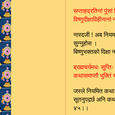
सप्ताहव्रतिनां पुंसा
विष्णुदीक्षाविहीनान
नारदजी ! अब नियमप
सुन्नुहोस ।
बिष्णुभक्तको दिक
ब्रह्मचर्यमधः सुप्ति
कथासमाप्तौ भुक्तिं 
जस्ले नियमित कथा स
सूतनुपदर्र्छ अनि क
४५।।