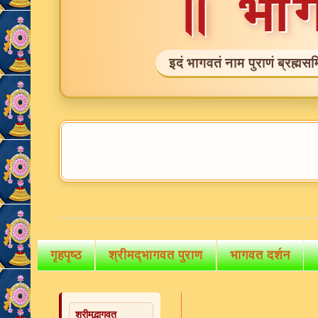
॥ भा
इदं भागवतं नाम पुराणं ब्रह्मसम
गृहपृष्ठ
श्रीमद्भागवत पुराण
भागवत दर्शन
श्रीमद्भागवत