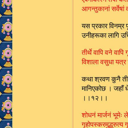
आगन्तुकानां सर्वेष
यस प्रकार विनम्र पू
उनीहरूका लागि उचि
तीर्थे वापि वने वापि
विशाला वसुधा यत्र 
कथा श्रवण कुनै तीर
मानिएकोछ । जहाँ धे
।।१२।।
शोधनं मार्जनं भूमेः 
गृहोपस्करमुद्ध्रुत्