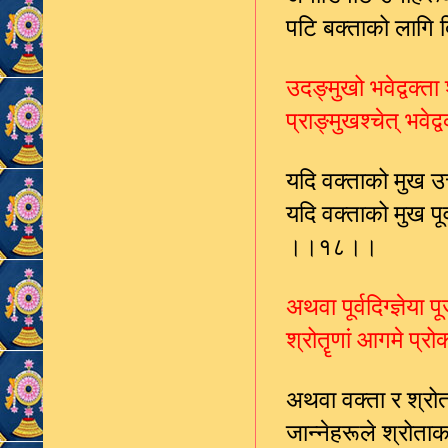
पटि बक्ताको लागि 
उदङ्मुखो भवेद्वक्ता 
प्राङ्मुखश्चेत् भवे
यदि वक्ताको मुख उत्त
यदि वक्ताको मुख पूर्
।।१८।।
अथवा पूर्वदिग्ज्ञेया
श्रोतॄणां आगमे प्र
अथवा वक्ता र श्रोत
जान्नेहरूले श्रो