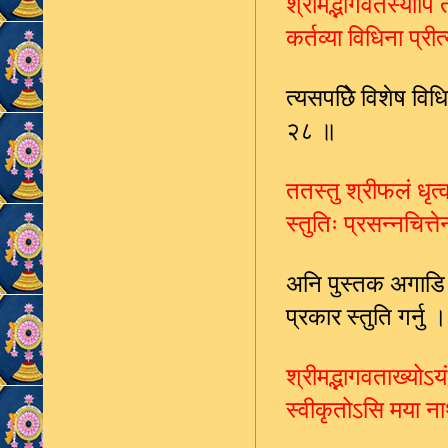
श्रीमद्भागवतस्यापि
कर्तव्या विधिना प्र
त्यसपछिे विशेष विधि 
२८ ॥
ततस्तु श्रीफलं धृत्
स्तुतिः प्रसन्नचित्
अनि पुस्तक अगाडि 
प्रकार स्तुति गर्
श्रीमद्भागवताख्योऽयं
स्वीकृतोऽसि मया ना