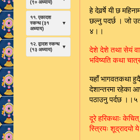
(९० अध्याय)
हे देवर्र्षे यी छ महिन
११. एकादश
छल्नु पदर्छ । जो 
स्कन्ध (३१
▼
४।।
अध्याय)
१२. द्वादश स्कन्ध
▼
देशे देशे तथा सेयं वार
(१३ अध्याय)
भविष्यति कथा चात्र
यहाँ भागवतकथा हुद
देशान्तरमा रहेका आ
पठाउनु पर्दछ ।।
दूरे हरिकथाः केचित् 
स्त्रियः शूद्रादयो 