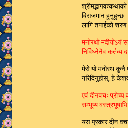
श्रीमद्भागवत्कथाको र
बिराजमान हुनुहुन्छ
लागि तपाईको शर
मनोरथो मदीयोऽयं स
निर्विघ्नेनैव कर्तव
मेरो यो मनोरथ कुन
गरिदिनुहोस्
हे केश
,
एवं दीनवचः प्रोच्य 
सम्भूष्य वस्त्रभूषाभ
यस प्रकार दीन वचनले