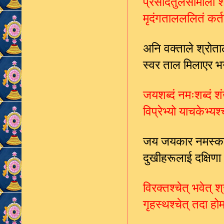
प्रसादतुलसीमाला श्
मृदंगतालललितं कर्त
अनि वक्ताले श्रोत
स्वर ताल मिलाएर 
जयशब्दं नमःशब्दं श
विप्रेभ्यो याचकेभ्यश
जय जयकार नमस्कार 
दुखीहरूलाई दक्षिण
विरक्तश्चेत् भवेत् श
गृहस्थश्चेत् तदा हो