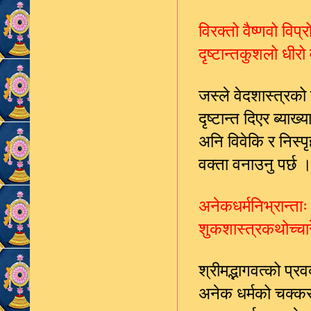
विरक्तो वैष्णवो विप्र
दृष्टान्तकुशलो धीरो
जस्ले वेदशास्त्रको स
दृष्टान्त दिएर ब्याख्
अनि विवेकि र निस्प
वक्ता वनाउनु पर्
अनेकधर्मनिभ्रान्ताः
शुकशास्त्रकथोच्चारे
श्रीमद्भागवत्को प्रव
अनेक धर्मको चक्कर