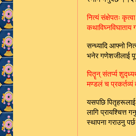
नित्यं संक्षेपतः कृत्वा
कथाविघ्नविघाताय ग
सन्ध्यादि आफ्नो नि
भनेर गणेशजीलाई पू
पितॄन् संतर्प्य शुद्ध्य
मण्डलं च प्रकर्तव्य
यसपछि पितृहरूलाई त
लागि प्रायश्चित्त 
स्थापना गराउनु प