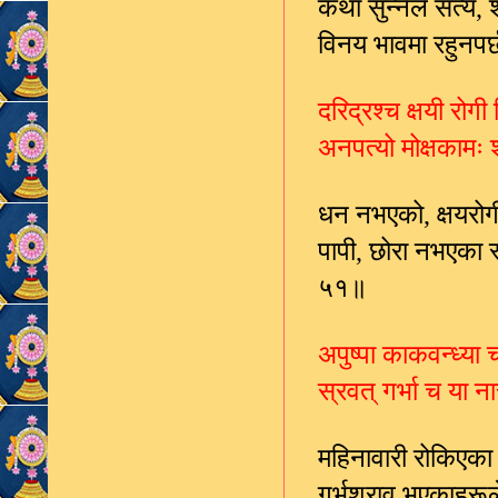
कथा सुन्नेले सत्य
,
विनय भावमा रहुन
दरिद्रश्च क्षयी रोगी 
अनपत्यो मोक्षकामः 
धन नभएको
क्षयरोग
,
पापी
छोरा नभएका स्त
,
५१॥
अपुष्पा काकवन्ध्या च
स्रवत् गर्भा च या न
महिनावारी रोकिएका 
गर्भश्राव भएकाहरू