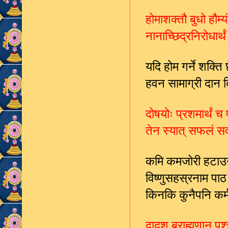
होमाशक्तौ बुधो हौम्य
नानाच्छिद्रनिरोधार
यदि होम गर्ने शक्ति
हवन सामाग्री दान
दोषयोः प्रशमार्थं 
तेन स्यात् सफलं सर
कमि कमजोरी हटाउन
विष्णुसहस्रनाम पाठ 
किनकि कुनैपनि कर
द्वादश ब्राह्मणान् प