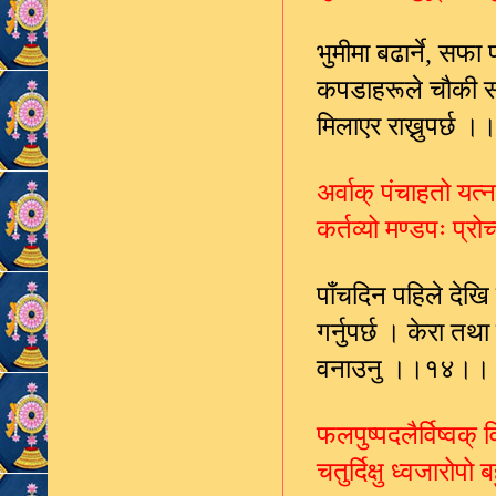
भुमीमा बढार्ने
सफा प
,
कपडाहरूले चौकी सज
मिलाएर राख्नुपर्छ
अर्वाक् पंचाहतो यत्न
कर्तव्यो मण्डपः प्
पाँचदिन पहिले देखि
गर्नुपर्छ । केरा त
वनाउनु ।।१४।।
फलपुष्पदलैर्विष्वक्
चतुर्दिक्षु ध्वजारोप