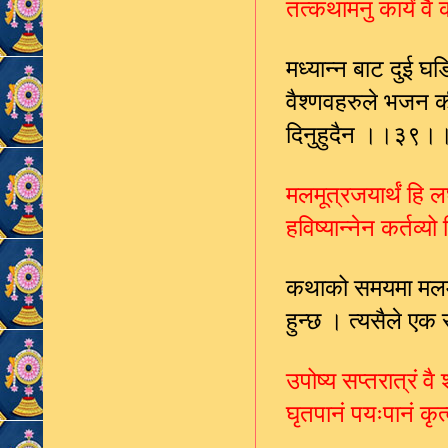
तत्कथामनु कार्यं वै 
मध्यान्न बाट दुई घड
वैश्णवहरुले भजन की
दिनुहुदैन ।।३९।
मलमूत्रजयार्थं हि 
हविष्यान्नेन कर्तव्यो 
कथाको समयमा मलमुत्
हुन्छ । त्यसैले एक
उपोष्य सप्तरात्रं वै
घृतपानं पयःपानं कृत